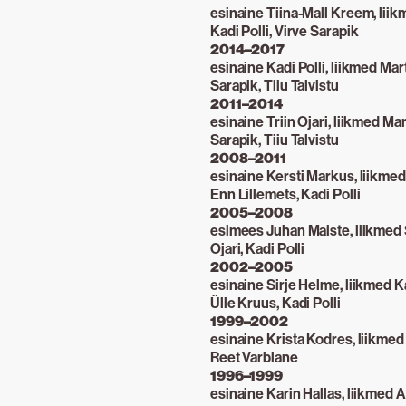
esinaine Tiina-Mall Kreem, liikm
Kadi Polli, Virve Sarapik
2014–2017
esinaine Kadi Polli, liikmed Mar
Sarapik, Tiiu Talvistu
2011–2014
esinaine Triin Ojari, liikmed Ma
Sarapik, Tiiu Talvistu
2008–2011
esinaine Kersti Markus, liikmed
Enn Lillemets, Kadi Polli
2005–2008
esimees Juhan Maiste, liikmed S
Ojari, Kadi Polli
2002–2005
esinaine Sirje Helme, liikmed K
Ülle Kruus, Kadi Polli
1999–2002
esinaine Krista Kodres, liikmed
Reet Varblane
1996–1999
esinaine Karin Hallas, liikmed A