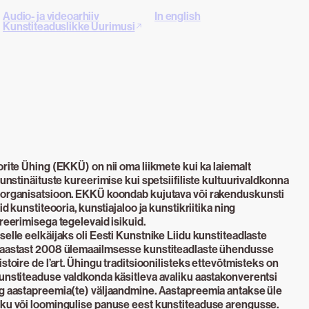
Audio- ja videoarhiiv
In english
Kunstiteaduslikke Uurimusi
orite Ühing (EKKÜ) on nii oma liikmete kui ka laiemalt
kunstinäituste kureerimise kui spetsiifiliste kultuurivaldkonna
k organisatsioon. EKKÜ koondab kujutava või rakenduskunsti
id kunstiteooria, kunstiajaloo ja kunstikriitika ning
ureerimisega tegelevaid isikuid.
selle eelkäijaks oli Eesti Kunstnike Liidu kunstiteadlaste
s aastast 2008 ülemaailmsesse kunstiteadlaste ühendusse
stoire de l’art. Ühingu traditsioonilisteks ettevõtmisteks on
kunstiteaduse valdkonda käsitleva avaliku aastakonverentsi
ng aastapreemia(te) väljaandmine. Aastapreemia antakse üle
iku või loomingulise panuse eest kunstiteaduse arengusse.