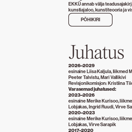
EKKÜ annab välja teadusajakirj
kunstiajaloo, kunstiteooria ja vi
PÕHIKIRI
Juhatus
2026–2029
esinaine Liisa Kaljula, liikmed 
Peeter Talvistu, Mari Vallikivi
Revisjonikomisjon: Kristiina Ti
Varasemad juhatused:
2023–2026
esinaine Merike Kurisoo, liikme
Lobjakas, Ingrid Ruudi, Virve S
2020–2023
esinaine Merike Kurisoo, liikmed
Lobjakas, Virve Sarapik
2017–2020