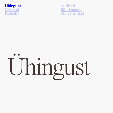
Ühingust
Uudised
Liikmed
Sündmused
Kontakt
Konverentsid
Ühingust