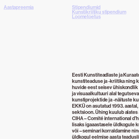
Aastapreemia
Stipendiumid
Kunstikriitiku stipendium
Loometoetus
Eesti Kunstiteadlaste ja Kuraat
kunstiteaduse ja -kriitika ning 
huvide eest seisev ühiskondli
ja visuaalkultuuri alal tegutseva
kunstiprojektide ja -näituste k
EKKÜ on asutatud 1993. aastal, 
sektsioon. Ühing kuulub alate
CIHA – Comité international d’hi
lisaks igaaastasele üldkogule 
või – seminari korraldamine ni
üldkogul eelmise aasta teadusl