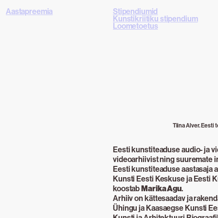
Aastapreemia
Stipendiumid
Kunstikriitiku stipendium
Loometoetus
Tiina Alver. Eest
Eesti kunstiteaduse audio- ja vi
videoarhiivist ning suuremate i
Eesti kunstiteaduse aastasaja 
Kunsti Eesti Keskuse ja Eesti Ku
koostab
Marika Agu
.
Arhiiv on kättesaadav ja rakend
Ühingu ja Kaasaegse Kunsti Ee
Kunsti ja Arhitektuuri Biograa