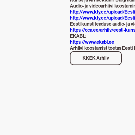
Audio- ja videoarhiivi koostamin
http://www.kty.ee/upload/Eest
http://www.kty.ee/upload/Eesti
Eesti kunstiteaduse audio- ja v
https://cca.ee/arhiiv/eesti-kun
EKABL:
https://www.ekabl.ee
Arhiivi koostamist toetas Eesti 
KKEK Arhiiv