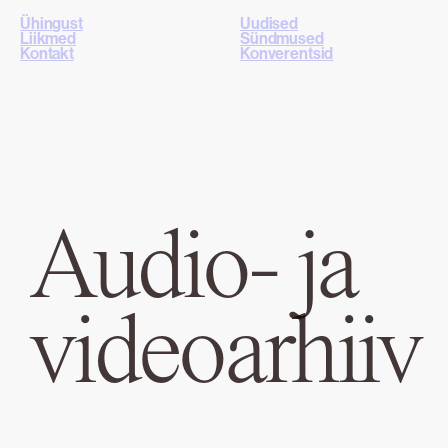
Ühingust
Uudised
Liikmed
Sündmused
Kontakt
Konverentsid
Audio- ja
videoarhiiv