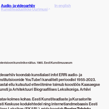
Audio- ja videoarhiiv
In english
Kunstiteaduslikke Uurimusi
i televisiooni kunstnike näitus. 1985. Eesti Kunstimuuseum
deoarhiiv koondab kunstialast infot ERRi audio- ja
nstitutsioonide YouTube’i kanalitelt perioodist 1955-2023.
aastal ellu kutsutud ettevõtmine toimub koostöös Kaasaegse
nsti ja Arhitektuuri Biograafilises Leksikoniga. Arhiivi
atav kolmes kohas: Eesti Kunstiteadlaste ja Kuraatorite
sti Keskuse kodulehtedel ning internetiandmebaasis Eesti
filises Leksikon (EKABL), mida koostab
Peeter Talvistu
.