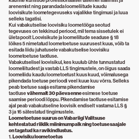
kaunite kunstide professionaalsel tasemel säilimist ja
arenemist ning parandada loomeliitude kaudu
loovisikute loometegevuseks vajalikke tingimusi ja luua
selleks tagatisi.
Kui vabakutselise loovisiku loometööga seotud
tegevuses on tekkinud periood, mil tema sissetulek ei
ületa poolt Loovisikute ja loomeliitude seaduse § 18
lõikes 5 nimetatud loometoetuse suurusest kuus, võib ta
esitada liidu juhatusele vabakutselise loovisiku
loometoetuse taotluse.
Vabakutselisel loovisikul, kes kuulub ühte tunnustatud
loomeliitudest ja vastab LLS tingimustele, on õigus saada
loomeliidu kaudu loometoetust kuus kuud, võimalusega
pikendada toetuse perioodi veel kuue kuu võrra. Selleks
peab toetuse saaja esitama pikendamise
taotluse
vähemalt 30 päeva enne
esimese toetuse
saamise perioodi lõppu. Pikendamise taotluse esitamise
ajal peab vabakutseline loovisik endiselt vastama LLS §
3 ja 16 sätestatud tingimustele.
Loometoetuse suurus on Vabariigi Valitsuse
kehtestatud riiklik miinimumpalk ning toetuse saajale
on tagatud ka ravikindlustus.
1.
Loovisiku loometoetus