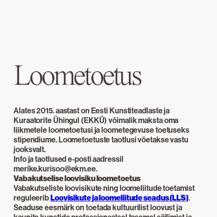
Loometoetus
Alates 2015. aastast on Eesti Kunstiteadlaste ja
Kuraatorite Ühingul (EKKÜ) võimalik maksta oma
liikmetele loometoetusi ja loometegevuse toetuseks
stipendiume. Loometoetuste taotlusi võetakse vastu
jooksvalt.
Info ja taotlused e-posti aadressil
merike.kurisoo@ekm.ee.
Vabakutselise loovisiku loometoetus
Vabakutseliste loovisikute ning loomeliitude toetamist
reguleerib
Loovisikute ja loomeliitude seadus (LLS)
.
Seaduse eesmärk on toetada kultuurilist loovust ja