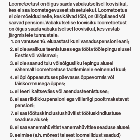
Loometoetust on õigus saada vabakutselisel loovisikul,
kes ei saa loometegevusest sissetulekut. Loometoetus
ei ole mõeldud neile, kes käivad tööl, on üliõpilased või
saavad pensioni. Vabakutselise loovisiku loometoetust
on õigus saada vabakutselisel loovisikul, kes vastab
järgmistele tunnustele:
on vanuses 16. eluaastast kuni vanaduspensioni eani;
ei ole avalikus teenistuses ega tööta töölepingu alusel
Eestis või välismaal;
ei ole saanud tulu võlaõigusliku lepingu alusel
vähemalt loometoetuse taotlemisele eelnenud kuul;
ei õpi õppeasutuses päevases õppevormis või
täiskoormusega õppes;
ei teeni kaitseväes või asendusteenistuses;
ei saa riiklikku pensioni ega välisriigi poolt makstavat
pensioni;
ei saa töötuskindlustushüvitist töötuskindlustuse
seaduse alusel;
ei saa vanemahüvitist vanemahüvitise seaduse alusel;
eelmise (s.h. mõnest teisest loomeliidust saadud)