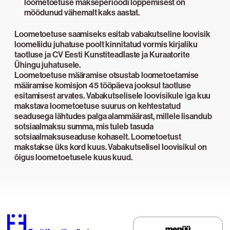
loometoetuse makseperioodi lõppemisest on
möödunud vähemalt kaks aastat.
Loometoetuse saamiseks esitab vabakutseline loovisik
loomeliidu juhatuse poolt kinnitatud vormis kirjaliku
taotluse ja CV Eesti Kunstiteadlaste ja Kuraatorite
Ühingu juhatusele.
Loometoetuse määramise otsustab loometoetamise
määramise komisjon 45 tööpäeva jooksul taotluse
esitamisest arvates. Vabakutselisele loovisikule iga kuu
makstava loometoetuse suurus on kehtestatud
seadusega lähtudes palga alammäärast, millele lisandub
sotsiaalmaksu summa, mis tuleb tasuda
sotsiaalmaksuseaduse kohaselt. Loometoetust
makstakse üks kord kuus. Vabakutselisel loovisikul on
õigus loometoetusele kuus kuud.
menüü