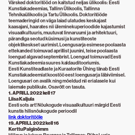
Värsked doktoritööd on kaitstud neljas ülikoolis: Eesti
Kunstiakadeemias, Tallinn Ülikoolis, Tallinna
Tehnikaülikoolis ja Tartu Ülikoolis. Doktoritööde
teemaderingid on väga laiad ulatudes keskajast
kaasajani, haarates nii üleminekuperioodide kajastumist
visuaalkultuuris, muutuvat linnaruumi ja arhitektuuri,
pärandiga seotud küsimusi ja kunstiteoste
objektikeskset uurimist. Loengusarja esimese poolaasta
ettekanded toimuvad aprillist juunini, teise poolaasta
loengud algavad septembrist. Loengud toimuvad Eesti
Kunstiakadeemia suures kaldauditooriumis.
Eesti Kunstiteadlaste ja Kuraatorite Ühing tänab Eesti
Kunstiakadeemiat koostöö eest loengusarja läbiviimisel.
Loengusari on avalik ning mõeldud nii erialasele kui
laiemale publikule. Osavõtt on tasuta.
1. APRILL 2022 kell 17
Liisa Kaljula
Eesti sots art! Nõukogude visuaalkultuuri märgid Eesti
kunstis hilisnõukogude perioodil
link doktoritööle
19. APRILL 2022 kell 16
Kerttu Palginõmm