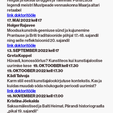
Hiilgus ja luksus Brugges ja Tallinnas: Püha Lucia
legendi meistri Mustpeade vennaskonna Maarja altari
retaabel
link doktoritööle
17. MAI 2022 kell 17
Holger Rajavee
Moodsa kunstnik-geeniuse sünd ja kujunemine
Prantsuse ja Briti traditsioonide põhjal 17.–18. sajandil
ning selle reflektsioonid 20. sajandil
link doktoritööle
13. SEPTEMBER 2022 kell 17
Greta Koppel
Hüvasti, konossöörlus? Kunstiteos kui kunstiajaloolise
uurimise kese
19. OKTOOBER kell 17.30
19. OKTOOBER 2022 kell 17.30
Kädi Talvoja
Karm stiil eesti kunstiajalookirjutuse kontekstis. Kas ja
kuidas muudab sõda nõukogude perioodi uurimist?
link doktoritööle
16. NOVEMBER 2022 kell 17.00
Kristina Jõekalda
Saksa mälestised ja Balti Heimat. Pärandi historiograafia
„pikal 19. sajandil“