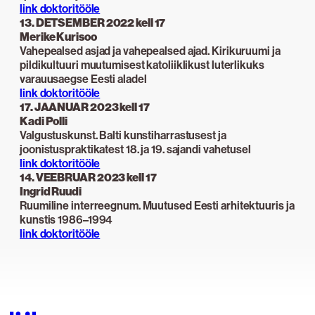
link doktoritööle
13. DETSEMBER 2022 kell 17
Merike Kurisoo
Vahepealsed asjad ja vahepealsed ajad. Kirikuruumi ja
pildikultuuri muutumisest katoliiklikust luterlikuks
varauusaegse Eesti aladel
link doktoritööle
17. JAANUAR 2023 kell 17
Kadi Polli
Valgustuskunst. Balti kunstiharrastusest ja
joonistuspraktikatest 18. ja 19. sajandi vahetusel
link doktoritööle
14. VEEBRUAR 2023 kell 17
Ingrid Ruudi
Ruumiline interreegnum. Muutused Eesti arhitektuuris ja
kunstis 1986–1994
link doktoritööle