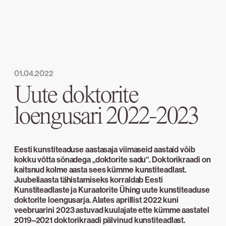
01.04.2022
Uute doktorite
loengusari 2022-2023
Eesti kunstiteaduse aastasaja viimaseid aastaid võib
kokku võtta sõnadega „doktorite sadu“. Doktorikraadi on
kaitsnud kolme aasta sees kümme kunstiteadlast.
Juubeliaasta tähistamiseks korraldab Eesti
Kunstiteadlaste ja Kuraatorite Ühing uute kunstiteaduse
doktorite loengusarja. Alates aprillist 2022 kuni
veebruarini 2023 astuvad kuulajate ette kümme aastatel
2019–2021 doktorikraadi pälvinud kunstiteadlast.