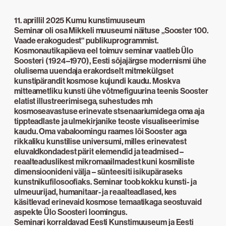
11. aprillil 2025 Kumu kunstimuuseum
Seminar oli osa Mikkeli muuseumi näituse „Sooster 100.
Vaade erakogudest“ publikuprogrammist.
Kosmonautikapäeva eel toimuv seminar vaatleb Ülo
Soosteri (1924–1970), Eesti sõjajärgse modernismi ühe
olulisema uuendaja erakordselt mitmekülgset
kunstipärandit kosmose kujundi kaudu. Moskva
mitteametliku kunsti ühe võtmefiguurina teenis Sooster
elatist illustreerimisega, suhestudes mh
kosmoseavastuse erinevate stsenaariumidega oma aja
tippteadlaste ja ulmekirjanike teoste visualiseerimise
kaudu. Oma vabaloomingu raames lõi Sooster aga
rikkaliku kunstilise universumi, milles erinevatest
eluvaldkondadest pärit elemendid ja teadmised –
reaalteaduslikest mikromaailmadest kuni kosmiliste
dimensioonideni välja – sünteesiti isikupäraseks
kunstnikufilosoofiaks. Seminar toob kokku kunsti- ja
ulmeuurijad, humanitaar- ja reaalteadlased, kes
käsitlevad erinevaid kosmose temaatikaga seostuvaid
aspekte Ülo Soosteri loomingus.
Seminari korraldavad Eesti Kunstimuuseum ja Eesti