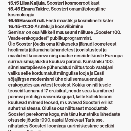
15.15
Liisa Kaljula.
Soosteri kosmoerootikast
15.45
Elnara Taidre.
Soosteri omamütoloogiline
kosmoloogia
16.15 Hasso Krull.
Eesti maastik ja kosmiline trikster
16.45–17.30
Arutelu ja koosviibimine
Seminar on osa Mikkeli muuseumi näituse „Sooster 100.
Vaade erakogudest“ publikuprogrammist.
Ülo Sooster jõudis oma lühikeseks jäänud loometeest
hoolimata jätta maha tuhandetest joonistustest ja
maalidest koosneva ning raudse eesriide kiuste Euroopa
sürrealismiajalukku kuuluva pärandi. Kunstniku 100.
sünniaastapäevale pühendatud näitus toob vaatajani
valiku selle kordumatult mängulise looja ja Eesti
sõjajärgse modernismi ühe olulisema uuendaja
erakogudes asuvatest teostest. Kokku on näitusele
teoseid laenanud 17 eraisikut, nende seas ka mitmed
põneva profiiliga naiserakogujad, kelle kollektsiooni
kuuluvad mitmed teosed, mis avavad Soosteri erilist
suhet naistesse. Olulise osa näitusest moodustab
Soosteri perekonna kogu, mis tänu kunstniku lähedaste
otsusele jõudis 1990. aastal Moskvast Tartusse,
nihutades Soosteri loomingu uurimiskeskme seeläbi