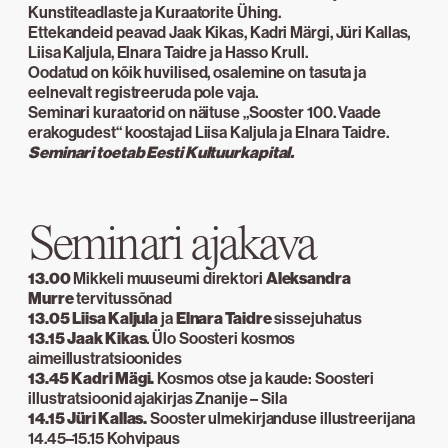
Kunstiteadlaste ja Kuraatorite Ühing.
Ettekandeid peavad Jaak Kikas, Kadri Märgi, Jüri Kallas,
Liisa Kaljula, Elnara Taidre ja Hasso Krull.
Oodatud on kõik huvilised, osalemine on tasuta ja
eelnevalt registreeruda pole vaja.
Seminari kuraatorid on näituse „Sooster 100. Vaade
erakogudest“ koostajad Liisa Kaljula ja Elnara Taidre.
Seminari toetab Eesti Kultuurkapital.
Seminari ajakava
13.00
Mikkeli muuseumi direktori
Aleksandra
Murre
tervitussõnad
13.05
Liisa Kaljula
ja
Elnara Taidre
sissejuhatus
13.15
Jaak Kikas
. Ülo Soosteri kosmos
aimeillustratsioonides
13.45
Kadri Mägi.
Kosmos otse ja kaude: Soosteri
illustratsioonid ajakirjas Znanije – Sila
14.15
Jüri Kallas.
Sooster ulmekirjanduse illustreerijana
14.45–15.15 Kohvipaus