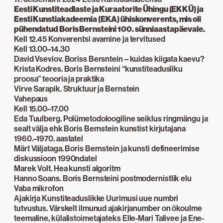
Eesti Kunstiteadlaste ja Kuraatorite Ühingu (EKKÜ) ja
Eesti Kunstiakadeemia (EKA) ühiskonverents, mis oli
pühendatud Boris Bernsteini 100. sünniaastapäevale.
Kell 12.45 Konverentsi avamine ja tervitused
Kell 13.00–14.30
David Vseviov. Boriss Bersntein – kuidas kiigata kaevu?
Krista Kodres. Boris Bernsteini “kunstiteadusliku
proosa” teooria ja praktika
Virve Sarapik. Struktuur ja Bernstein
Vahepaus
Kell 15.00–17.00
Eda Tuulberg. Polümetodoloogiline seiklus ringmängu ja
sealt välja ehk Boris Bernstein kunstist kirjutajana
1960.–1970. aastatel
Märt Väljataga. Boris Bernstein ja kunsti defineerimise
diskussioon 1990ndatel
Marek Volt. Hea kunsti algoritm
Hanno Soans. Boris Bernsteini postmodernistlik elu
Vaba mikrofon
Ajakirja Kunstiteaduslikke Uurimusi uue numbri
tutvustus. Värskelt ilmunud ajakirjanumber on ökoulme
teemaline, külalistoimetajateks Elle-Mari Talivee ja Ene-