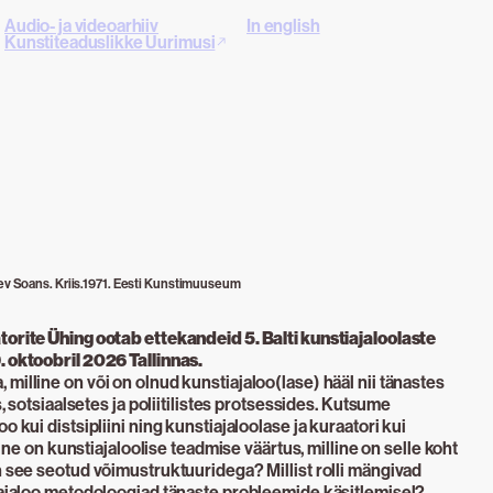
Audio- ja videoarhiiv
In english
Kunstiteaduslikke Uurimusi
ev Soans. Kriis.1971. Eesti Kunstimuuseum
torite Ühing ootab ettekandeid 5. Balti kunstiajaloolaste
. oktoobril 2026 Tallinnas.
milline on või on olnud kunstiajaloo(lase) hääl nii tänastes
s, sotsiaalsetes ja poliitilistes protsessides. Kutsume
o kui distsipliini ning kunstiajaloolase ja kuraatori kui
lline on kunstiajaloolise teadmise väärtus, milline on selle koht
n see seotud võimustruktuuridega? Millist rolli mängivad
tiajaloo metodoloogiad tänaste probleemide käsitlemisel?