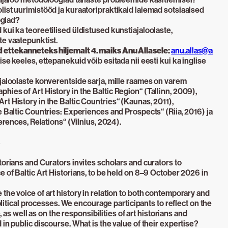
ist uurimistööd ja kuraatoripraktikaid laiemad sotsiaalsed
ogiad?
kui ka teoreetilised üldistused kunstiajaloolaste,
te vaatepunktist.
ettekanneteks hiljemalt 4. maiks Anu Allasele:
anu.allas@a
se keeles, ettepanekuid võib esitada nii eesti kui ka inglise
jaloolaste konverentside sarja, mille raames on varem
ies of Art History in the Baltic Region“ (Tallinn, 2009),
t History in the Baltic Countries“ (Kaunas, 2011),
e Baltic Countries: Experiences and Prospects“ (Riia, 2016) ja
ferences, Relations“ (Vilnius, 2024).
torians and Curators invites scholars and curators to
e of Baltic Art Historians, to be held on 8–9 October 2026 in
the voice of art history in relation to both contemporary and
political processes. We encourage participants to reflect on the
e, as well as on the responsibilities of art historians and
in public discourse. What is the value of their expertise?