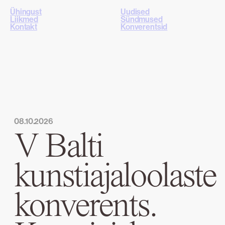
Ühingust
Uudised
Liikmed
Sündmused
Kontakt
Konverentsid
08.10.2026
V Balti
kunstiajaloolaste
konverents.