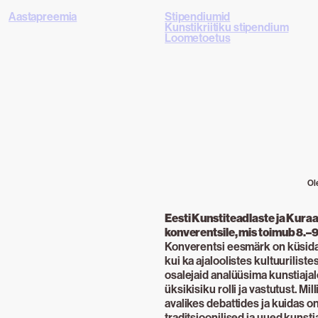
Aastapreemia
Stipendiumid
Kunstikriitiku stipendium
Loometoetus
Ol
Eesti Kunstiteadlaste ja Kuraa
konverentsile, mis toimub 8.–9
Konverentsi eesmärk on küsida, 
kui ka ajaloolistes kultuuriliste
osalejaid analüüsima kunstiajalo
üksikisiku rolli ja vastutust. Mi
avalikes debattides ja kuidas o
traditsioonilised ja uued kuns