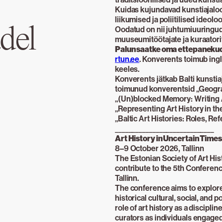
Kuidas kujundavad kunstiajalool
liikumised ja poliitilised ideolo
del
Oodatud on nii juhtumiuuringud 
muuseumitöötajate ja kuraatori
Palun saatke oma ettepanekud 
rtun.ee
. Konverents toimub ingli
keeles.
Konverents jätkab Balti kunstia
toimunud konverentsid „Geograph
„(Un)blocked Memory: Writing Ar
„Representing Art History in th
„Baltic Art Histories: Roles, Re
_____________________________
Art History in Uncertain Times
8–9 October 2026, Tallinn
The Estonian Society of Art His
contribute to the 5th Conferenc
Tallinn.
The conference aims to explore 
historical cultural, social, and 
role of art history as a disciplin
curators as individuals engaged 