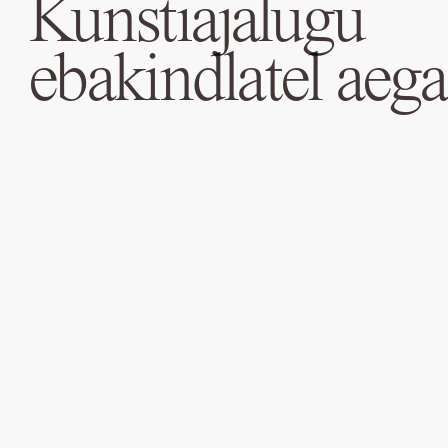
Kunstiajalugu
ebakindlatel aega